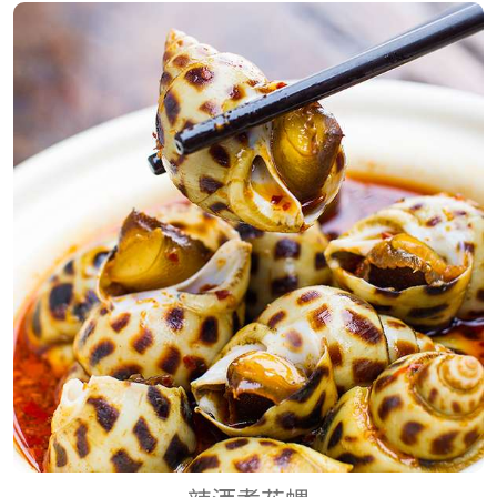
上湯龍蝦伴伊麵