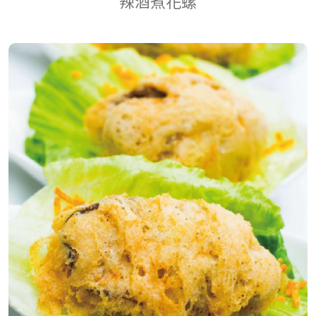
辣酒煮花螺