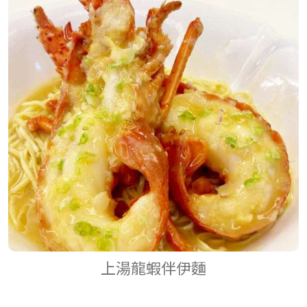
椒鹽焗鮑魚