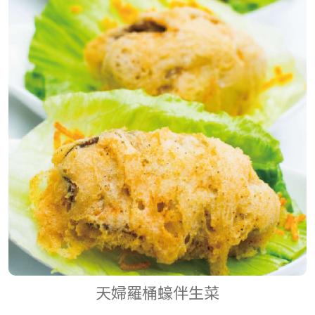
天婦羅桶蠔伴生菜