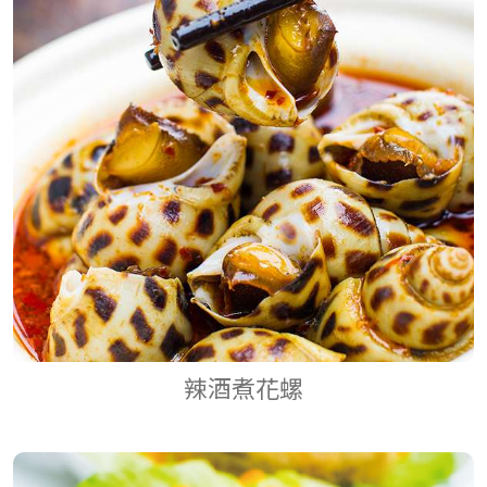
辣酒煮花螺