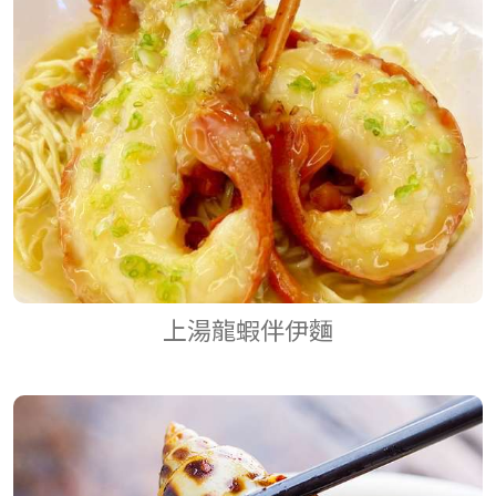
上湯龍蝦伴伊麵