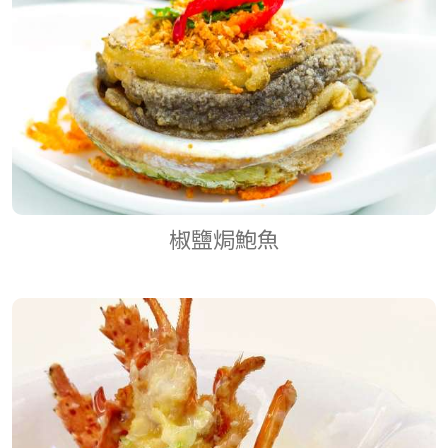
椒鹽焗鮑魚