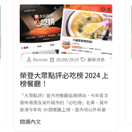
Ronnie
20/08/2024
最新消息
榮登大眾點評必吃榜 2024 上
榜餐廳！
「大眾點評》是內地餐廳指南網站，今年首次
發佈港澳及海外城市的「必吃榜」名單，其中
香港今年有 39 間餐廳上榜，是內地以外有最多
餐廳上榜的城市，發佈會和頒獎典禮今日（20
閱讀內文
日）舉行。