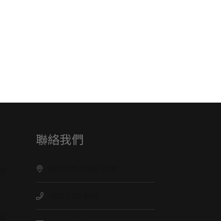
聯絡我們
新界西貢市場街 49 號
榜
+852 2792 9966
蓮