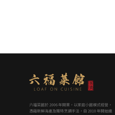
六福菜館於 2006 年開業，以家庭小館模式經營，
憑藉新鮮海產及獨特烹調手法，自 2010 年開始連