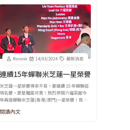
Ronnie
14/03/2024
最新消息
連續15年蟬聯米芝蓮一星榮譽
米芝蓮一星榮譽得來不易，要連續 15 年蟬聯這
項名譽，更是難能可貴！熱烈恭賀六福菜館今
年再度蟬聯米芝蓮(香港/澳門)一星榮譽！我們
絕不會放慢腳步， 會繼續努力，做得更好！
閱讀內文