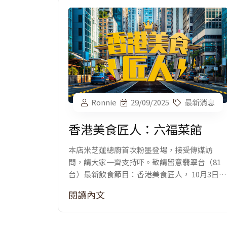
Ronnie
29/09/2025
最新消息
香港美食匠人：六福菜館
本店米芝蓮總廚首次粉墨登場，接受傳媒訪
問，請大家一齊支持吓。敬請留意翡翠台（81
台）最新飲食節目：香港美食匠人， 10月3日晚
上10:30播出。
閱讀內文